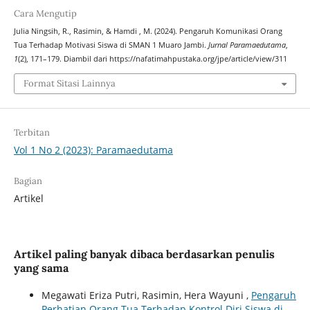
Cara Mengutip
Julia Ningsih, R., Rasimin, & Hamdi , M. (2024). Pengaruh Komunikasi Orang
Tua Terhadap Motivasi Siswa di SMAN 1 Muaro Jambi.
Jurnal Paramaedutama
,
1
(2), 171–179. Diambil dari https://nafatimahpustaka.org/jpe/article/view/311
Format Sitasi Lainnya
Terbitan
Vol 1 No 2 (2023): Paramaedutama
Bagian
Artikel
Artikel paling banyak dibaca berdasarkan penulis
yang sama
Megawati Eriza Putri, Rasimin, Hera Wayuni ,
Pengaruh
Perhatian Orang Tua Terhadap Kontrol Diri Siswa di