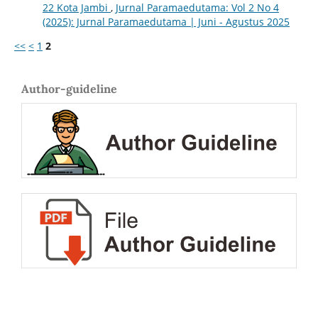
22 Kota Jambi
,
Jurnal Paramaedutama: Vol 2 No 4
(2025): Jurnal Paramaedutama | Juni - Agustus 2025
<<
<
1
2
Author-guideline