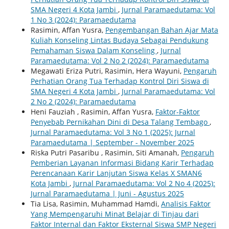
SMA Negeri 4 Kota Jambi
,
Jurnal Paramaedutama: Vol
1 No 3 (2024): Paramaedutama
Rasimin, Affan Yusra,
Pengembangan Bahan Ajar Mata
Kuliah Konseling Lintas Budaya Sebagai Pendukung
Pemahaman Siswa Dalam Konseling
,
Jurnal
Paramaedutama: Vol 2 No 2 (2024): Paramaedutama
Megawati Eriza Putri, Rasimin, Hera Wayuni,
Pengaruh
Perhatian Orang Tua Terhadap Kontrol Diri Siswa di
SMA Negeri 4 Kota Jambi
,
Jurnal Paramaedutama: Vol
2 No 2 (2024): Paramaedutama
Heni Fauziah , Rasimin, Affan Yusra,
Faktor-Faktor
Penyebab Pernikahan Dini di Desa Talang Tembago
,
Jurnal Paramaedutama: Vol 3 No 1 (2025): Jurnal
Paramaedutama | September - November 2025
Riska Putri Pasaribu , Rasimin, Siti Amanah,
Pengaruh
Pemberian Layanan Informasi Bidang Karir Terhadap
Perencanaan Karir Lanjutan Siswa Kelas X SMAN6
Kota Jambi
,
Jurnal Paramaedutama: Vol 2 No 4 (2025):
Jurnal Paramaedutama | Juni - Agustus 2025
Tia Lisa, Rasimin, Muhammad Hamdi,
Analisis Faktor
Yang Mempengaruhi Minat Belajar di Tinjau dari
Faktor Internal dan Faktor Eksternal Siswa SMP Negeri