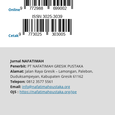
Online
Cetak
Jurnal NAFATIMAH
Penerbit:
PT NAFATIMAH GRESIK PUSTAKA
Alamat:
Jalan Raya Gresik – Lamongan, Palebon,
Duduksampeyan, Kabupaten Gresik 61162
Telepon:
0812 3577 5561
Email:
info@nafatimahpustaka.org
OJS :
https://nafatimahpustaka.org/jpe