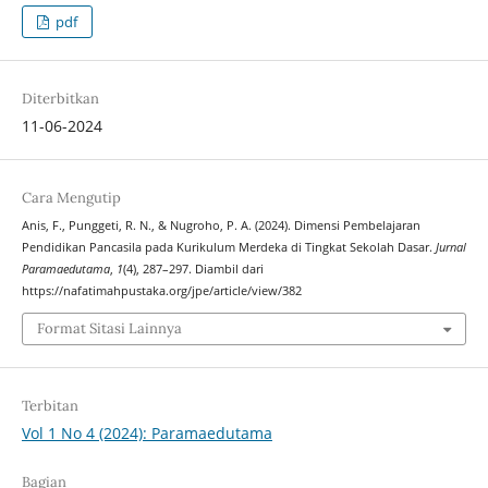
pdf
Diterbitkan
11-06-2024
Cara Mengutip
Anis, F., Punggeti, R. N., & Nugroho, P. A. (2024). Dimensi Pembelajaran
Pendidikan Pancasila pada Kurikulum Merdeka di Tingkat Sekolah Dasar.
Jurnal
Paramaedutama
,
1
(4), 287–297. Diambil dari
https://nafatimahpustaka.org/jpe/article/view/382
Format Sitasi Lainnya
Terbitan
Vol 1 No 4 (2024): Paramaedutama
Bagian